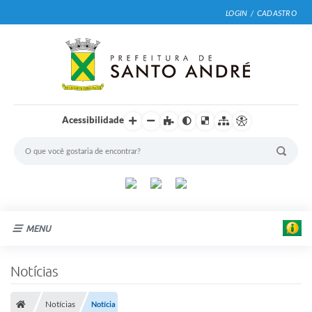
LOGIN / CADASTRO
Acessibilidade
MENU
Cidade
Notícias
E
Prefeitura
d
u
Notícias
Notícia