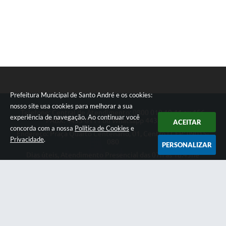
Prefeitura Municipal de Santo André e os cookies:
nosso site usa cookies para melhorar a sua
Telefone: Central de Atendimento: 0800 019 19 44 ou 156
experiência de navegação. Ao continuar você
PABX: 4433-0111 ou Whatsapp 4433-0123
ACEITAR
concorda com a nossa
Política de Cookies
e
Endereço: Praça Quarto Centenário, 01, Centro | CEP: 09015-
Privacidade
.
080
PERSONALIZAR
Dias úteis, Atendimento Presencial das 07h as 18:45he
Telefônico das 08h as 17:00h.
CNPJ: 46.522.942/0001-30
Prefeitura Municipal de Santo André
Versão do Sistema:
3.5.3 - 19/06/2026