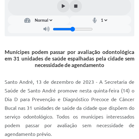
IPTU 2025
Legislação
Lei de acesso à informação
Lista de Comorbidades
Munícipes podem passar por avaliação odontológica
Mobilidade Urbana Sustentável
em 31 unidades de saúde espalhadas pela cidade sem
necessidade de agendamento
Ouvidoria da Cidade
Passe Escolar
Santo André, 13 de dezembro de 2023 - A Secretaria de
Saúde de Santo André promove nesta quinta-feira (14) o
Parque Escola
Dia D para Prevenção e Diagnóstico Precoce de Câncer
Portal da Educação
Bucal nas 31 unidades de saúde da cidade que dispõem do
serviço odontológico. Todos os munícipes interessados
Quadra Fiscal
podem passar por avaliação sem necessidade de
SIC
agendamento prévio.