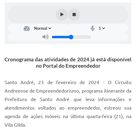
IPTU 2025
Legislação
Lei de acesso à informação
Lista de Comorbidades
Mobilidade Urbana Sustentável
Cronograma das atividades de 2024 já está disponível
no Portal do Empreendedor
Ouvidoria da Cidade
Passe Escolar
Santo André, 23 de fevereiro de 2024 - O Circuito
Andreense de Empreendedorismo, programa itinerante da
Parque Escola
Prefeitura de Santo André que leva informações e
Portal da Educação
atendimentos voltados ao empreendedor, estreou sua
Quadra Fiscal
agenda de ações móveis na última quarta-feira (21), na
Vila Gilda.
SIC