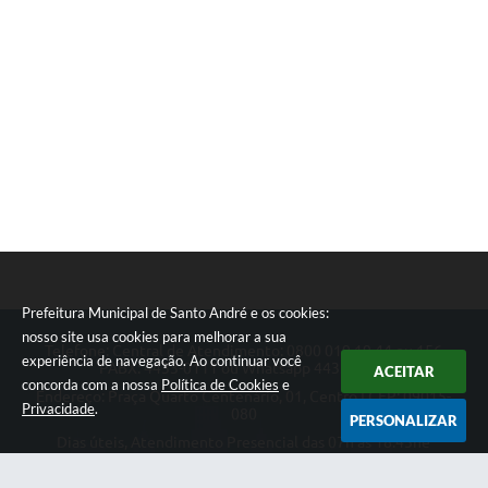
Prefeitura Municipal de Santo André e os cookies:
nosso site usa cookies para melhorar a sua
Telefone: Central de Atendimento: 0800 019 19 44 ou 156
experiência de navegação. Ao continuar você
PABX: 4433-0111 ou Whatsapp 4433-0123
ACEITAR
concorda com a nossa
Política de Cookies
e
Endereço: Praça Quarto Centenário, 01, Centro | CEP: 09015-
Privacidade
.
080
PERSONALIZAR
Dias úteis, Atendimento Presencial das 07h as 18:45he
Telefônico das 08h as 17:00h.