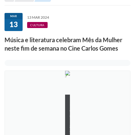
Portal de Serviços
Transparência
MAR
13 MAR 2024
13
Ônibus
CULTURA
Consultar Processos
Música e literatura celebram Mês da Mulher
neste fim de semana no Cine Carlos Gomes
Contas Públicas
Contratos
Declaração de Rendimentos
Sabina
Editais
D
i
Fale Conosco
v
u
FAQ - Perguntas Frequentes
l
g
a
Iluminação Pública