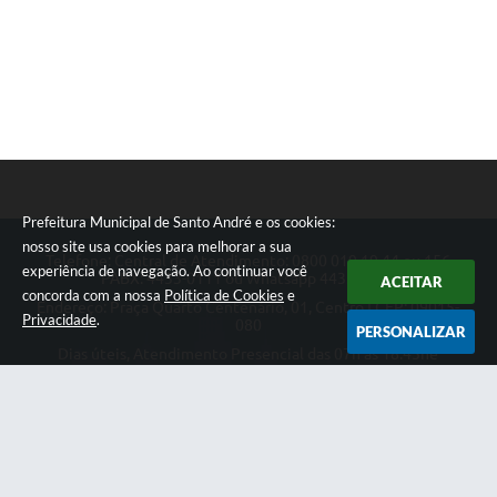
Prefeitura Municipal de Santo André e os cookies:
nosso site usa cookies para melhorar a sua
Telefone: Central de Atendimento: 0800 019 19 44 ou 156
experiência de navegação. Ao continuar você
PABX: 4433-0111 ou Whatsapp 4433-0123
ACEITAR
concorda com a nossa
Política de Cookies
e
Endereço: Praça Quarto Centenário, 01, Centro | CEP: 09015-
Privacidade
.
080
PERSONALIZAR
Dias úteis, Atendimento Presencial das 07h as 18:45he
Telefônico das 08h as 17:00h.
CNPJ: 46.522.942/0001-30
Prefeitura Municipal de Santo André