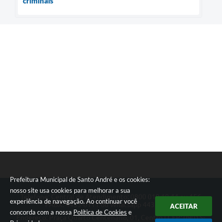
criminais
Prefeitura Municipal de Santo André e os cookies:
nosso site usa cookies para melhorar a sua
Telefone: Central de Atendimento: 0800 019 19 44 ou 156
experiência de navegação. Ao continuar você
PABX: 4433-0111 ou Whatsapp 4433-0123
ACEITAR
concorda com a nossa
Política de Cookies
e
Endereço: Praça Quarto Centenário, 01, Centro | CEP: 09015-