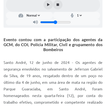
IPTU 2025
Legislação
Lei de acesso à informação
Lista de Comorbidades
Evento contou com a participação dos agentes da
Mobilidade Urbana Sustentável
GCM, do COI, Polícia Militar, Civil e grupamento dos
Bombeiros
Ouvidoria da Cidade
Passe Escolar
Santo André, 12 de junho de 2024 - Os agentes de
segurança envolvidos no salvamento de Jeferson Gabriel
Parque Escola
da Silva, de 19 anos, resgatado dentro de um poço no
Portal da Educação
último dia 4 de junho, em uma área de mata na região do
Parque Guaraciaba, em Santo André, foram
Quadra Fiscal
homenageados nesta quarta-feira (12), por conta do
SIC
trabalho efetivo, comprometido e competente realizado