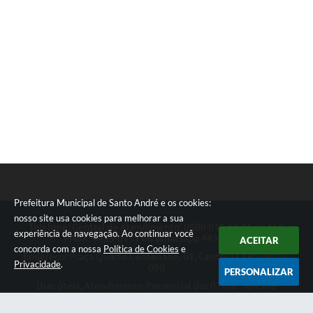
Prefeitura Municipal de Santo André e os cookies:
nosso site usa cookies para melhorar a sua
Telefone: Central de Atendimento: 0800 019 19 44 ou 156
experiência de navegação. Ao continuar você
PABX: 4433-0111 ou Whatsapp 4433-0123
ACEITAR
concorda com a nossa
Política de Cookies
e
Endereço: Praça Quarto Centenário, 01, Centro | CEP: 09015-
Privacidade
.
080
PERSONALIZAR
Dias úteis, Atendimento Presencial das 07h as 18:45he
Telefônico das 08h as 17:00h.