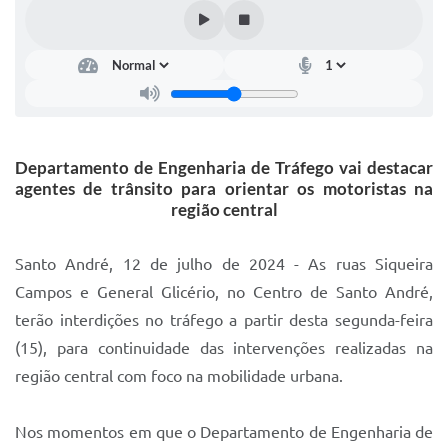
IPTU 2025
Legislação
Lei de acesso à informação
Lista de Comorbidades
Departamento de Engenharia de Tráfego vai destacar
Mobilidade Urbana Sustentável
agentes de trânsito para orientar os motoristas na
região central
Ouvidoria da Cidade
Passe Escolar
Santo André, 12 de julho de 2024 - As ruas Siqueira
Campos e General Glicério, no Centro de Santo André,
Parque Escola
terão interdições no tráfego a partir desta segunda-feira
Portal da Educação
(15), para continuidade das intervenções realizadas na
região central com foco na mobilidade urbana.
Quadra Fiscal
SIC
Nos momentos em que o Departamento de Engenharia de