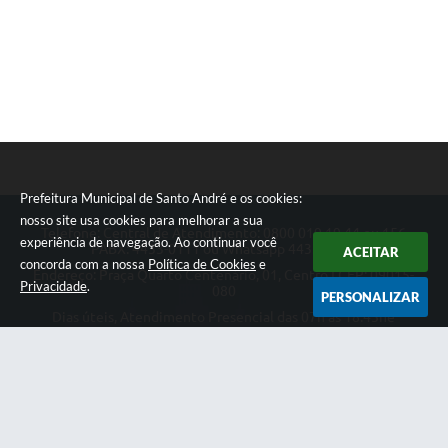
Prefeitura Municipal de Santo André e os cookies:
nosso site usa cookies para melhorar a sua
Telefone: Central de Atendimento: 0800 019 19 44 ou 156
experiência de navegação. Ao continuar você
PABX: 4433-0111 ou Whatsapp 4433-0123
ACEITAR
concorda com a nossa
Política de Cookies
e
Endereço: Praça Quarto Centenário, 01, Centro | CEP: 09015-
Privacidade
.
080
PERSONALIZAR
Dias úteis, Atendimento Presencial das 07h as 18:45he
Telefônico das 08h as 17:00h.
CNPJ: 46.522.942/0001-30
Prefeitura Municipal de Santo André