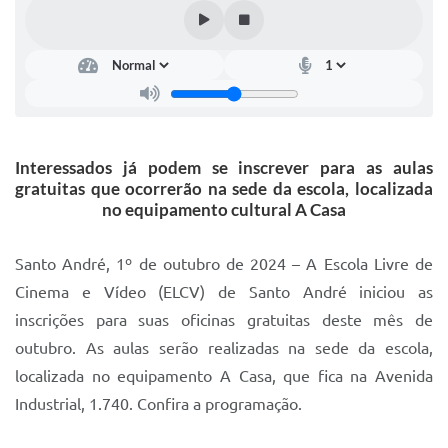
IPTU 2025
Legislação
Lei de acesso à informação
Lista de Comorbidades
Interessados já podem se inscrever para as aulas
Mobilidade Urbana Sustentável
gratuitas que ocorrerão na sede da escola, localizada
no equipamento cultural A Casa
Ouvidoria da Cidade
Passe Escolar
Santo André, 1º de outubro de 2024 – A Escola Livre de
Cinema e Vídeo (ELCV) de Santo André iniciou as
Parque Escola
inscrições para suas oficinas gratuitas deste mês de
Portal da Educação
outubro. As aulas serão realizadas na sede da escola,
localizada no equipamento A Casa, que fica na Avenida
Quadra Fiscal
Industrial, 1.740. Confira a programação.
SIC