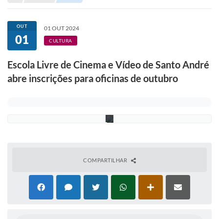
Portal de Serviços
Transparência
OUT
01 OUT 2024
01
Ônibus
D
CULTURA
i
v
Consultar Processos
Escola Livre de Cinema e Vídeo de Santo André
u
l
abre inscrições para oficinas de outubro
Contas Públicas
g
a
ç
Contratos
ã
o
Declaração de Rendimentos
Sabina
Editais
COMPARTILHAR
Fale Conosco
FAQ - Perguntas Frequentes
Iluminação Pública