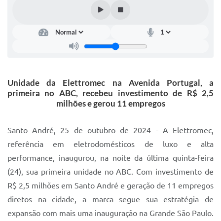
IPTU 2025
Legislação
Lei de acesso à informação
Lista de Comorbidades
Unidade da Elettromec na Avenida Portugal, a
Mobilidade Urbana Sustentável
primeira no ABC, recebeu investimento de R$ 2,5
milhões e gerou 11 empregos
Ouvidoria da Cidade
Passe Escolar
Santo André, 25 de outubro de 2024 - A Elettromec,
referência em eletrodomésticos de luxo e alta
Parque Escola
performance, inaugurou, na noite da última quinta-feira
Portal da Educação
(24), sua primeira unidade no ABC. Com investimento de
R$ 2,5 milhões em Santo André e geração de 11 empregos
Quadra Fiscal
diretos na cidade, a marca segue sua estratégia de
SIC
expansão com mais uma inauguração na Grande São Paulo.