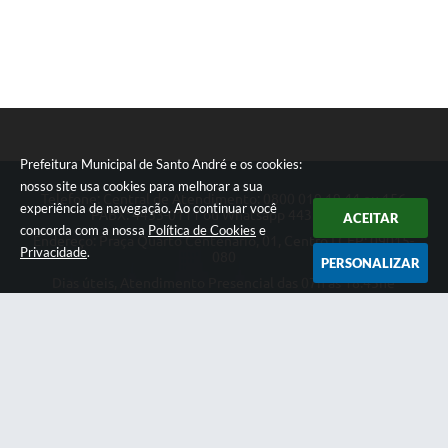
Prefeitura Municipal de Santo André e os cookies:
nosso site usa cookies para melhorar a sua
Telefone: Central de Atendimento: 0800 019 19 44 ou 156
experiência de navegação. Ao continuar você
PABX: 4433-0111 ou Whatsapp 4433-0123
ACEITAR
concorda com a nossa
Política de Cookies
e
Endereço: Praça Quarto Centenário, 01, Centro | CEP: 09015-
Privacidade
.
080
PERSONALIZAR
Dias úteis, Atendimento Presencial das 07h as 18:45he
Telefônico das 08h as 17:00h.
CNPJ: 46.522.942/0001-30
Prefeitura Municipal de Santo André
Versão do Sistema:
3.5.3 - 19/06/2026
Portal atualizado em:
07/08/2026 18:49
Dados Abertos