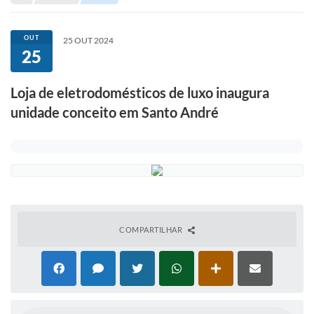
Portal de Serviços
Transparência
OUT
25 OUT 2024
25
Ônibus
Consultar Processos
Loja de eletrodomésticos de luxo inaugura
unidade conceito em Santo André
Contas Públicas
Contratos
Declaração de Rendimentos
Sabina
Editais
COMPARTILHAR
Fale Conosco
FAQ - Perguntas Frequentes
Iluminação Pública