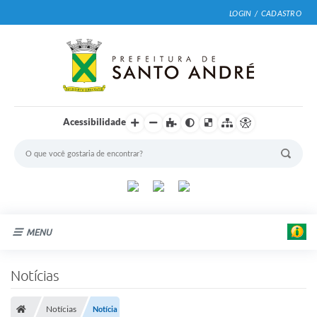
LOGIN / CADASTRO
Acessibilidade
MENU
F
Cidade
Notícias
o
t
Prefeitura
o
:
Notícias
Notícia