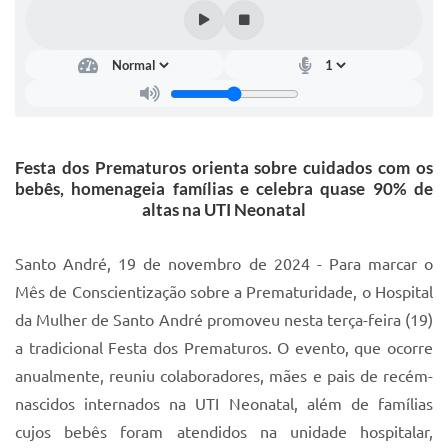
IPTU 2025
Legislação
Lei de acesso à informação
Lista de Comorbidades
Festa dos Prematuros orienta sobre cuidados com os
Mobilidade Urbana Sustentável
bebês, homenageia famílias e celebra quase 90% de
altas na UTI Neonatal
Ouvidoria da Cidade
Passe Escolar
Santo André, 19 de novembro de 2024 - Para marcar o
Mês de Conscientização sobre a Prematuridade, o Hospital
Parque Escola
da Mulher de Santo André promoveu nesta terça-feira (19)
Portal da Educação
a tradicional Festa dos Prematuros. O evento, que ocorre
anualmente, reuniu colaboradores, mães e pais de recém-
Quadra Fiscal
nascidos internados na UTI Neonatal, além de famílias
SIC
cujos bebês foram atendidos na unidade hospitalar,