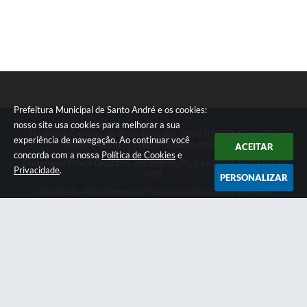
Prefeitura Municipal de Santo André e os cookies:
nosso site usa cookies para melhorar a sua
Telefone: Central de Atendimento: 0800 019 19 44 ou 156
experiência de navegação. Ao continuar você
PABX: 4433-0111 ou Whatsapp 4433-0123
ACEITAR
concorda com a nossa
Política de Cookies
e
Endereço: Praça Quarto Centenário, 01, Centro | CEP: 09015-
Privacidade
.
080
PERSONALIZAR
Dias úteis, Atendimento Presencial das 07h as 18:45he
Telefônico das 08h as 17:00h.
CNPJ: 46.522.942/0001-30
Prefeitura Municipal de Santo André
Versão do Sistema:
3.5.3 - 19/06/2026
Portal atualizado em:
05/08/2026 18:06
Dados Abertos