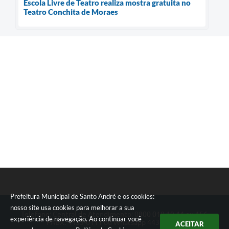
Escola Livre de Teatro realiza mostra gratuita no
Teatro Conchita de Moraes
Prefeitura Municipal de Santo André e os cookies:
nosso site usa cookies para melhorar a sua
Telefone: Central de Atendimento: 0800 019 19 44 ou 156
experiência de navegação. Ao continuar você
PABX: 4433-0111 ou Whatsapp 4433-0123
ACEITAR