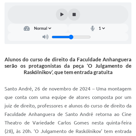
IPTU 2025
Legislação
Lei de acesso à informação
Lista de Comorbidades
Mobilidade Urbana Sustentável
Alunos do curso de direito da Faculdade Anhanguera
serão os protagonistas da peça ‘O Julgamento de
Ouvidoria da Cidade
Raskólnikov’, que tem entrada gratuita
Passe Escolar
Santo André, 26 de novembro de 2024 – Uma montagem
Parque Escola
que conta com uma equipe de atores composta por um
Portal da Educação
juiz de direito, professores e alunos do curso de direito da
Faculdade Anhanguera de Santo André retorna ao Cine
Quadra Fiscal
Theatro de Variedade Carlos Gomes nesta quinta-feira
SIC
(28), às 20h. ‘O Julgamento de Raskólnikov’ tem entrada