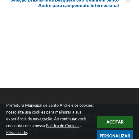
André para campeonato internacional
Prefeitura Municipal de Santo André e os cookies:
nosso site usa cookies para melhorar a sua
Telefone: Central de Atendimento: 0800 019 19 44 ou 156
experiência de navegação. Ao continuar você
PABX: 4433-0111 ou Whatsapp 4433-0123
ACEITAR
concorda com a nossa
Política de Cookies
e
Endereço: Praça Quarto Centenário, 01, Centro | CEP: 09015-
Privacidade
.
080
PERSONALIZAR