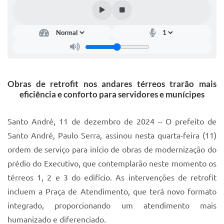
IPTU 2025
Legislação
Lei de acesso à informação
Lista de Comorbidades
Obras de retrofit nos andares térreos trarão mais
Mobilidade Urbana Sustentável
eficiência e conforto para servidores e munícipes
Ouvidoria da Cidade
Santo André, 11 de dezembro de 2024 – O prefeito de
Passe Escolar
Santo André, Paulo Serra, assinou nesta quarta-feira (11)
ordem de serviço para início de obras de modernização do
Parque Escola
prédio do Executivo, que contemplarão neste momento os
Portal da Educação
térreos 1, 2 e 3 do edifício. As intervenções de retrofit
Quadra Fiscal
incluem a Praça de Atendimento, que terá novo formato
integrado, proporcionando um atendimento mais
SIC
humanizado e diferenciado.