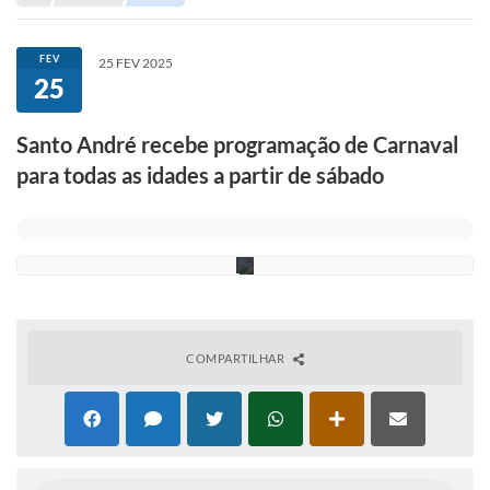
H
Portal de Serviços
e
l
Transparência
b
FEV
25 FEV 2025
e
25
Ônibus
r
A
g
Consultar Processos
Santo André recebe programação de Carnaval
g
i
para todas as idades a partir de sábado
Contas Públicas
o
/
P
Contratos
S
A
Declaração de Rendimentos
Sabina
Editais
COMPARTILHAR
Fale Conosco
FAQ - Perguntas Frequentes
Iluminação Pública