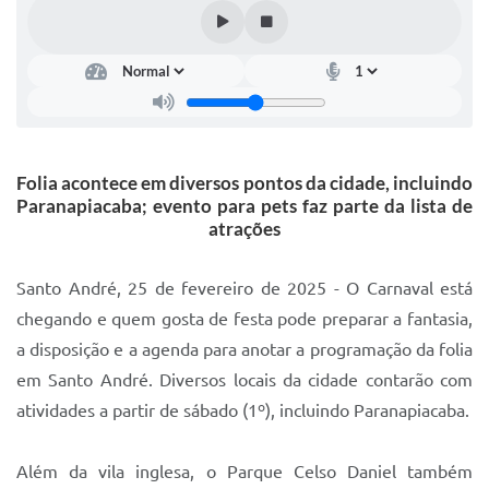
IPTU 2025
Legislação
Lei de acesso à informação
Lista de Comorbidades
Folia acontece em diversos pontos da cidade, incluindo
Mobilidade Urbana Sustentável
Paranapiacaba; evento para pets faz parte da lista de
atrações
Ouvidoria da Cidade
Passe Escolar
Santo André, 25 de fevereiro de 2025 - O Carnaval está
chegando e quem gosta de festa pode preparar a fantasia,
Parque Escola
a disposição e a agenda para anotar a programação da folia
Portal da Educação
em Santo André. Diversos locais da cidade contarão com
atividades a partir de sábado (1º), incluindo Paranapiacaba.
Quadra Fiscal
SIC
Além da vila inglesa, o Parque Celso Daniel também