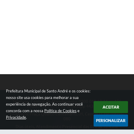
Prefeitura Municipal de Santo André e os cookies:
nosso site usa cookies para melhorar a sua
Telefone: Central de Atendimento: 0800 019 19 44 ou 156
experiência de navegação. Ao continuar você
PABX: 4433-0111 ou Whatsapp 4433-0123
ACEITAR
concorda com a nossa
Política de Cookies
e
Endereço: Praça Quarto Centenário, 01, Centro | CEP: 09015-
Privacidade
.
080
PERSONALIZAR
Dias úteis, Atendimento Presencial das 07h as 18:45he
Telefônico das 08h as 17:00h.