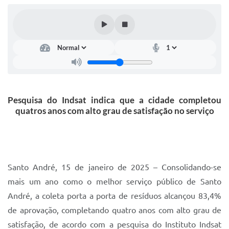
IPTU 2025
Legislação
Lei de acesso à informação
Lista de Comorbidades
Mobilidade Urbana Sustentável
Pesquisa do Indsat indica que a cidade completou
quatros anos com alto grau de satisfação no serviço
Ouvidoria da Cidade
Passe Escolar
Parque Escola
Santo André, 15 de janeiro de 2025 – Consolidando-se
Portal da Educação
mais um ano como o melhor serviço público de Santo
Quadra Fiscal
André, a coleta porta a porta de resíduos alcançou 83,4%
de aprovação, completando quatro anos com alto grau de
SIC
satisfação, de acordo com a pesquisa do Instituto Indsat