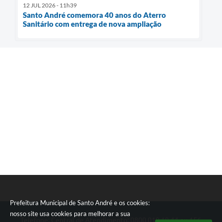
12 JUL 2026 - 11h39
Santo André comemora 40 anos do Aterro
Sanitário com entrega de nova ampliação
Prefeitura Municipal de Santo André e os cookies:
nosso site usa cookies para melhorar a sua
Telefone: Central de Atendimento: 0800 019 19 44 ou 156