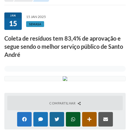
Portal de Serviços
Transparência
JAN
15 JAN 2025
15
Ônibus
SEMASA
Consultar Processos
Coleta de resíduos tem 83,4% de aprovação e
segue sendo o melhor serviço público de Santo
Contas Públicas
André
Contratos
Declaração de Rendimentos
Sabina
Editais
Fale Conosco
COMPARTILHAR
FAQ - Perguntas Frequentes
Iluminação Pública