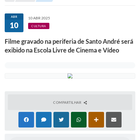
Portal de Serviços
Transparência
ABR
10 ABR 2025
10
Ônibus
CULTURA
Consultar Processos
Filme gravado na periferia de Santo André será
exibido na Escola Livre de Cinema e Vídeo
Contas Públicas
Contratos
Declaração de Rendimentos
Sabina
Editais
COMPARTILHAR
Fale Conosco
FAQ - Perguntas Frequentes
Iluminação Pública