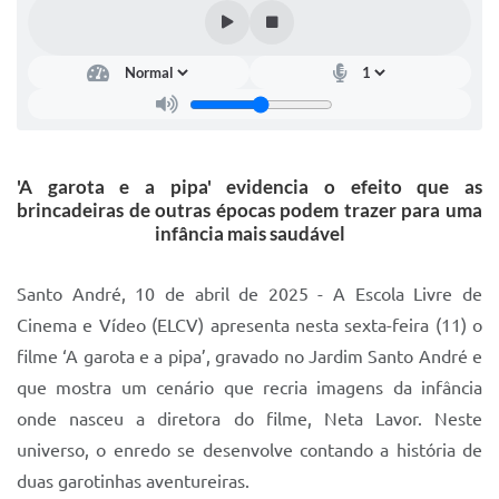
IPTU 2025
Legislação
Lei de acesso à informação
Lista de Comorbidades
'A garota e a pipa' evidencia o efeito que as
Mobilidade Urbana Sustentável
brincadeiras de outras épocas podem trazer para uma
infância mais saudável
Ouvidoria da Cidade
Passe Escolar
Santo André, 10 de abril de 2025 - A Escola Livre de
Cinema e Vídeo (ELCV) apresenta nesta sexta-feira (11) o
Parque Escola
filme ‘A garota e a pipa’, gravado no Jardim Santo André e
Portal da Educação
que mostra um cenário que recria imagens da infância
onde nasceu a diretora do filme, Neta Lavor. Neste
Quadra Fiscal
universo, o enredo se desenvolve contando a história de
SIC
duas garotinhas aventureiras.