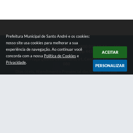
Prefeitura Municipal de Santo André e os cookies:
nosso site usa cookies para melhorar a sua
Telefone: Central de Atendimento: 0800 019 19 44 ou 156
experiência de navegação. Ao continuar você
PABX: 4433-0111 ou Whatsapp 4433-0123
ACEITAR
concorda com a nossa
Política de Cookies
e
Endereço: Praça Quarto Centenário, 01, Centro | CEP: 09015-
Privacidade
.
080
PERSONALIZAR
Dias úteis, Atendimento Presencial das 07h as 18:45he
Telefônico das 08h as 17:00h.
CNPJ: 46.522.942/0001-30
Prefeitura Municipal de Santo André
Versão do Sistema:
3.5.3 - 19/06/2026
Portal atualizado em:
07/08/2026 18:49
Dados Abertos