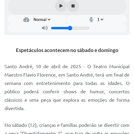
IPTU 2025
Legislação
Lei de acesso à informação
Lista de Comorbidades
Espetáculos acontecem no sábado e domingo
Mobilidade Urbana Sustentável
Santo André, 10 de abril de 2025 - O Teatro Municipal
Ouvidoria da Cidade
Maestro Flavio Florence, em Santo André, terá um final de
Passe Escolar
semana com entretenimento para todas as idades. O
Parque Escola
público poderá conferir shows de humor, concertos
clássicos e uma peça que explora as emoções de forma
Portal da Educação
divertida.
Quadra Fiscal
SIC
No sábado (12), crianças e famílias poderão se divertir com
a peça “Divertidamente 2”, que traz de volta as emoções