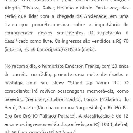
Sistema Colab
Alegria, Tristeza, Raiva, Nojinho e Medo. Desta vez, elas
Autarquias
terão que lidar com a chegada da Ansiedade, em uma
trama que promete ensinar sobre a importância de
compreender nossos sentimentos. O espetáculo é
classificado como livre. Os ingressos são vendidos a R$ 70
(inteira), R$ 50 (antecipado) e R$ 35 (meia).
No mesmo dia, o humorista Emerson França, com 20 anos
de carreira no rádio, promete uma noite de risadas e
nostalgia com seu show “Stand Up Vamu Ri”. O
comediante irá reviver personagens memoráveis, como
Severino (Segurança Cabra Macho), Lorota (Malandro do
Bem), Paulete (Menina com uma Surpresinha) e Bri Bri Bri
Bro Bro Bró (O Palhaço Palhaço). A classificação é de 12
anos e os ingressos estão disponíveis por R$ 100 (inteira),
R$ 60 (antecipado) e R$ 50 (meia).