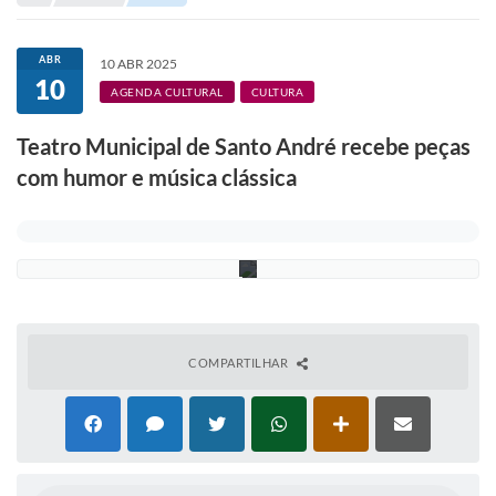
Portal de Serviços
Transparência
ABR
10 ABR 2025
10
Ônibus
D
AGENDA CULTURAL
CULTURA
i
v
Consultar Processos
Teatro Municipal de Santo André recebe peças
u
l
com humor e música clássica
Contas Públicas
g
a
ç
Contratos
ã
o
Declaração de Rendimentos
Sabina
Editais
COMPARTILHAR
Fale Conosco
FAQ - Perguntas Frequentes
Iluminação Pública