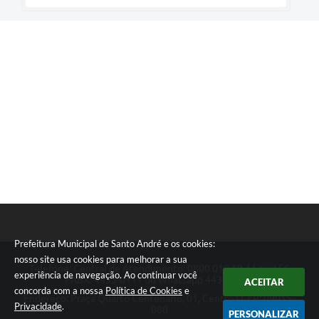
Prefeitura Municipal de Santo André e os cookies:
nosso site usa cookies para melhorar a sua
Telefone: Central de Atendimento: 0800 019 19 44 ou 156
experiência de navegação. Ao continuar você
PABX: 4433-0111 ou Whatsapp 4433-0123
ACEITAR
concorda com a nossa
Política de Cookies
e
Endereço: Praça Quarto Centenário, 01, Centro | CEP: 09015-
Privacidade
.
080
PERSONALIZAR