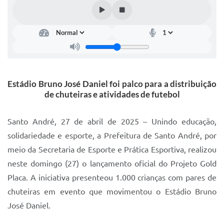
IPTU 2025
Legislação
Lei de acesso à informação
Lista de Comorbidades
Estádio Bruno José Daniel foi palco para a distribuição
Mobilidade Urbana Sustentável
de chuteiras e atividades de futebol
Ouvidoria da Cidade
Santo André, 27 de abril de 2025 – Unindo educação,
Passe Escolar
solidariedade e esporte, a Prefeitura de Santo André, por
meio da Secretaria de Esporte e Prática Esportiva, realizou
Parque Escola
neste domingo (27) o lançamento oficial do Projeto Gold
Portal da Educação
Placa. A iniciativa presenteou 1.000 crianças com pares de
Quadra Fiscal
chuteiras em evento que movimentou o Estádio Bruno
José Daniel.
SIC