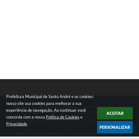
Prefeitura Municipal de Santo André e os cookies:
nosso site usa cookies para melhorar a sua
Telefone: Central de Atendimento: 0800 019 19 44 ou 156
experiência de navegação. Ao continuar você
PABX: 4433-0111 ou Whatsapp 4433-0123
ACEITAR
concorda com a nossa
Política de Cookies
e
Endereço: Praça Quarto Centenário, 01, Centro | CEP: 09015-
Privacidade
.
080
PERSONALIZAR
Dias úteis, Atendimento Presencial das 07h as 18:45he
Telefônico das 08h as 17:00h.