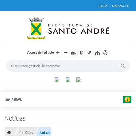
LOGIN / CADASTRO
Acessibilidade
MENU
Cidade
Notícias
E
Prefeitura
d
u
Notícias
Notícia