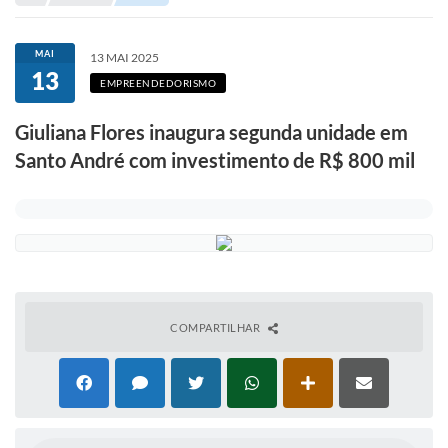
Portal de Serviços
Transparência
MAI
13 MAI 2025
13
Ônibus
EMPREENDEDORISMO
Consultar Processos
Giuliana Flores inaugura segunda unidade em
Santo André com investimento de R$ 800 mil
Contas Públicas
Contratos
Declaração de Rendimentos
Sabina
Editais
COMPARTILHAR
Fale Conosco
FAQ - Perguntas Frequentes
Iluminação Pública