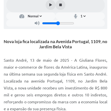
IPTU 2025
Legislação
Lei de acesso à informação
Lista de Comorbidades
Nova loja fica localizada na Avenida Portugal, 1109, no
Mobilidade Urbana Sustentável
Jardim Bela Vista
Ouvidoria da Cidade
Santo André, 13 de maio de 2025 - A Giuliana Flores,
Passe Escolar
maior e-commerce de flores da América Latina, inaugurou
na última semana sua segunda loja física em Santo André.
Parque Escola
Localizada na avenida Portugal, 1109, no Jardim Bela
Portal da Educação
Vista, a nova unidade recebeu um investimento de R$ 800
Quadra Fiscal
mil e gerou seis empregos diretos e outros 10 indiretos,
reforçando o compromisso da marca com a economia local
SIC
e a expansão da sua presença física.