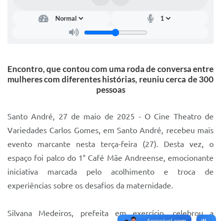
IPTU 2025
Legislação
Lei de acesso à informação
Encontro, que contou com uma roda de conversa entre
Lista de Comorbidades
mulheres com diferentes histórias, reuniu cerca de 300
pessoas
Mobilidade Urbana Sustentável
Ouvidoria da Cidade
Santo André, 27 de maio de 2025 - O Cine Theatro de
Passe Escolar
Variedades Carlos Gomes, em Santo André, recebeu mais
evento marcante nesta terça-feira (27). Desta vez, o
Parque Escola
espaço foi palco do 1° Café Mãe Andreense, emocionante
Portal da Educação
iniciativa marcada pelo acolhimento e troca de
experiências sobre os desafios da maternidade.
Quadra Fiscal
SIC
Silvana Medeiros, prefeita em exercício, celebrou a