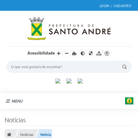
LOGIN / CADASTRO
Acessibilidade
MENU
F
o
Cidade
t
Notícias
o
:
Prefeitura
H
Notícias
Notícia
e