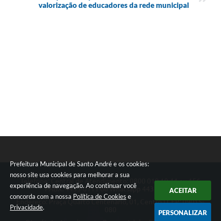
valorização de educadores da rede municipal
Prefeitura Municipal de Santo André e os cookies:
nosso site usa cookies para melhorar a sua
Telefone: Central de Atendimento: 0800 019 19 44 ou 156
experiência de navegação. Ao continuar você
PABX: 4433-0111 ou Whatsapp 4433-0123
ACEITAR
concorda com a nossa
Política de Cookies
e
Endereço: Praça Quarto Centenário, 01, Centro | CEP: 09015-
Privacidade
.
080
PERSONALIZAR