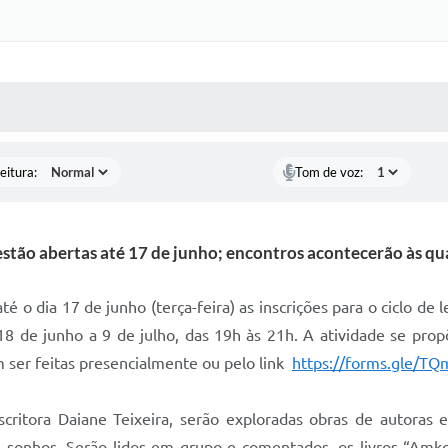
 MÍDIAS
RECEBA NOTÍCIAS
eitura:
Tom de voz:
estão abertas até 17 de junho; encontros acontecerão às qu
é o dia 17 de junho (terça-feira) as inscrições para o ciclo de 
 18 de junho a 9 de julho, das 19h às 21h. A atividade se pr
em ser feitas presencialmente ou pelo link
https://forms.gle/T
critora Daiane Teixeira, serão exploradas obras de autoras e
 e sonhos. Serão lidos em grupo e comentados, os livros “Am