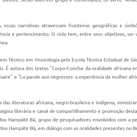
 essas narrativas atravessam fronteiras geográficas e simb
stência e pertencimento. O ciclo tem, entre seus objetivos, s
nea.
 em Técnico em Museologia pela Escola Técnica Estadual de São
s. É autora dos textos "Corpo-Concha: da oralidade africana 
aire" e "La parole aux négresses: a experiência da mulher af
as literaturas africana, negro-brasileira e indígena, ministra
ágina literária e canal de compartilhamento e promoção destas l
u Hampâté Bâ, grupo de pesquisadores envolvidos com a pesqu
dou Hampâté Bâ, em diálogo com as oralidades presentes no Bra