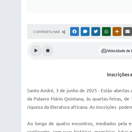
COMPARTILHAR
FACEBOOK
MESSENGER
TWITTER
WHATSAPP
OUTRAS
Velocidade de l
Inscrições 
Santo André, 3 de junho de 2025 - Estão abertas at
da Palavra Mário Quintana, às quartas-feiras, de
riqueza da literatura africana. As inscrições pod
Ao longo de quatro encontros, mediados pela es
continente, com suas histórias, memórias, lutas