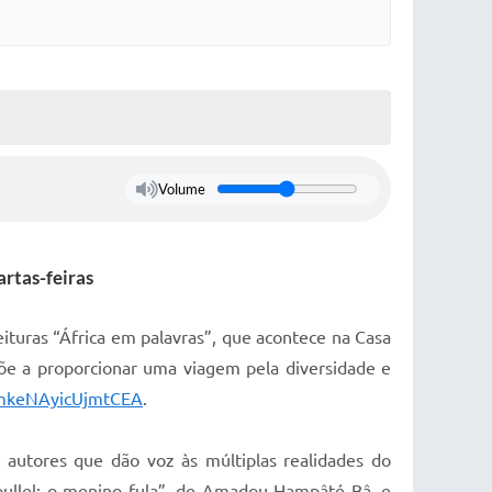
Volume
artas-feiras
leituras “África em palavras”, que acontece na Casa
opõe a proporcionar uma viagem pela diversidade e
QmkeNAyicUjmtCEA
.
 autores que dão voz às múltiplas realidades do
koullel: o menino fula”, de Amadou Hampâté Bâ, e