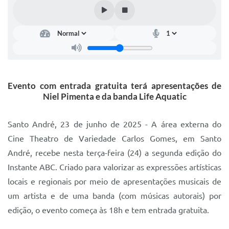
IPTU 2025
Legislação
Lei de acesso à informação
Lista de Comorbidades
Evento com entrada gratuita terá apresentações de
Mobilidade Urbana Sustentável
Niel Pimenta e da banda Life Aquatic
Ouvidoria da Cidade
Santo André, 23 de junho de 2025 - A área externa do
Passe Escolar
Cine Theatro de Variedade Carlos Gomes, em Santo
André, recebe nesta terça-feira (24) a segunda edição do
Parque Escola
Instante ABC. Criado para valorizar as expressões artísticas
Portal da Educação
locais e regionais por meio de apresentações musicais de
Quadra Fiscal
um artista e de uma banda (com músicas autorais) por
edição, o evento começa às 18h e tem entrada gratuita.
SIC