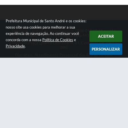
Prefeitura Municipal de Santo André e os cookies:
nosso site usa cookies para melhorar a sua
Telefone: Central de Atendimento: 0800 019 19 44 ou 156
experiência de navegação. Ao continuar você
PABX: 4433-0111 ou Whatsapp 4433-0123
ACEITAR
concorda com a nossa
Política de Cookies
e
Endereço: Praça Quarto Centenário, 01, Centro | CEP: 09015-
Privacidade
.
080
PERSONALIZAR
Dias úteis, Atendimento Presencial das 07h as 18:45he
Telefônico das 08h as 17:00h.
CNPJ: 46.522.942/0001-30
Prefeitura Municipal de Santo André
Versão do Sistema:
3.5.3 - 19/06/2026
Portal atualizado em:
07/08/2026 18:49
Dados Abertos
Copyright Instar - 2006-2026. Todos os direitos reservados -
Instar Tecnologia