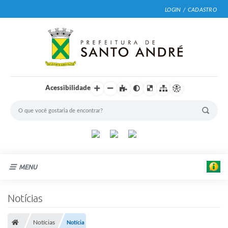
LOGIN / CADASTRO
Acessibilidade
MENU
L
i
f
Cidade
Notícias
e
A
Prefeitura
q
u
Notícias
Notícia