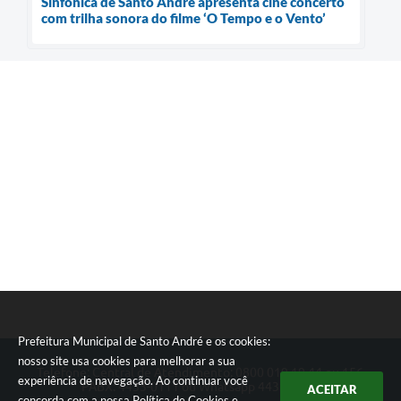
Sinfônica de Santo André apresenta cine concerto
com trilha sonora do filme ‘O Tempo e o Vento’
Prefeitura Municipal de Santo André e os cookies:
nosso site usa cookies para melhorar a sua
Telefone: Central de Atendimento: 0800 019 19 44 ou 156
experiência de navegação. Ao continuar você
PABX: 4433-0111 ou Whatsapp 4433-0123
ACEITAR
concorda com a nossa
Política de Cookies
e