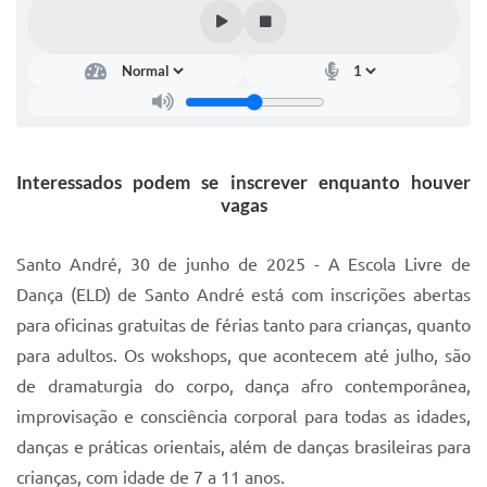
IPTU 2025
Legislação
Lei de acesso à informação
Lista de Comorbidades
Interessados podem se inscrever enquanto houver
Mobilidade Urbana Sustentável
vagas
Ouvidoria da Cidade
Santo André, 30 de junho de 2025 - A Escola Livre de
Passe Escolar
Dança (ELD) de Santo André está com inscrições abertas
para oficinas gratuitas de férias tanto para crianças, quanto
Parque Escola
para adultos. Os wokshops, que acontecem até julho, são
Portal da Educação
de dramaturgia do corpo, dança afro contemporânea,
Quadra Fiscal
improvisação e consciência corporal para todas as idades,
danças e práticas orientais, além de danças brasileiras para
SIC
crianças, com idade de 7 a 11 anos.