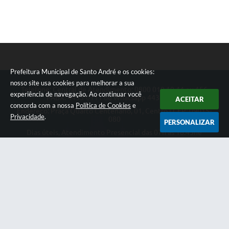
Prefeitura Municipal de Santo André e os cookies:
nosso site usa cookies para melhorar a sua
Telefone: Central de Atendimento: 0800 019 19 44 ou 156
experiência de navegação. Ao continuar você
PABX: 4433-0111 ou Whatsapp 4433-0123
ACEITAR
concorda com a nossa
Política de Cookies
e
Endereço: Praça Quarto Centenário, 01, Centro | CEP: 09015-
Privacidade
.
080
PERSONALIZAR
Dias úteis, Atendimento Presencial das 07h as 18:45he
Telefônico das 08h as 17:00h.
CNPJ: 46.522.942/0001-30
Prefeitura Municipal de Santo André
Versão do Sistema:
3.5.3 - 19/06/2026
Portal atualizado em:
10/08/2026 17:00
Dados Abertos