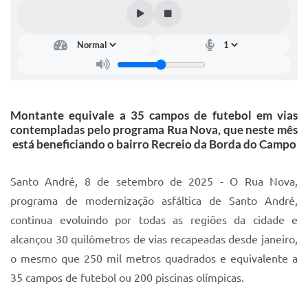
IPTU 2025
Legislação
Lei de acesso à informação
Lista de Comorbidades
Montante equivale a 35 campos de futebol em vias
Mobilidade Urbana Sustentável
contempladas pelo programa Rua Nova, que neste mês
está beneficiando o bairro Recreio da Borda do Campo
Ouvidoria da Cidade
Passe Escolar
Santo André, 8 de setembro de 2025 - O Rua Nova,
programa de modernização asfáltica de Santo André,
Parque Escola
continua evoluindo por todas as regiões da cidade e
Portal da Educação
alcançou 30 quilômetros de vias recapeadas desde janeiro,
o mesmo que 250 mil metros quadrados e equivalente a
Quadra Fiscal
35 campos de futebol ou 200 piscinas olímpicas.
SIC