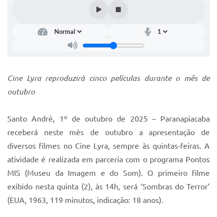
IPTU 2025
Legislação
Lei de acesso à informação
Lista de Comorbidades
Cine Lyra reproduzirá cinco películas durante o mês de
Mobilidade Urbana Sustentável
outubro
Ouvidoria da Cidade
Santo André, 1º de outubro de 2025 – Paranapiacaba
Passe Escolar
receberá neste mês de outubro a apresentação de
Parque Escola
diversos filmes no Cine Lyra, sempre às quintas-feiras. A
atividade é realizada em parceria com o programa Pontos
Portal da Educação
MIS (Museu da Imagem e do Som). O primeiro filme
Quadra Fiscal
exibido nesta quinta (2), às 14h, será ‘Sombras do Terror’
(EUA, 1963, 119 minutos, indicação: 18 anos).
SIC