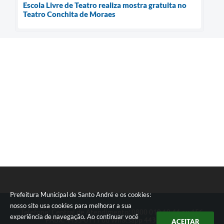
Escola Livre de Teatro realiza mostra gratuita no
Teatro Conchita de Moraes
Prefeitura Municipal de Santo André e os cookies:
nosso site usa cookies para melhorar a sua
Telefone: Central de Atendimento: 0800 019 19 44 ou 156
experiência de navegação. Ao continuar você
PABX: 4433-0111 ou Whatsapp 4433-0123
ACEITAR