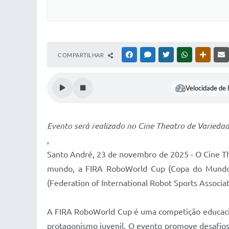
COMPARTILHAR
FACEBOOK
MESSENGER
TWITTER
WHATSAPP
OUTRAS
Velocidade de l
Evento será realizado no Cine Theatro de Varieda
,
Santo André, 23 de novembro de 2025 - O Cine Th
mundo, a FIRA RoboWorld Cup (Copa do Mundo d
(Federation of International Robot Sports Associa
A FIRA RoboWorld Cup é uma competição educacio
protagonismo juvenil. O evento promove desafios 