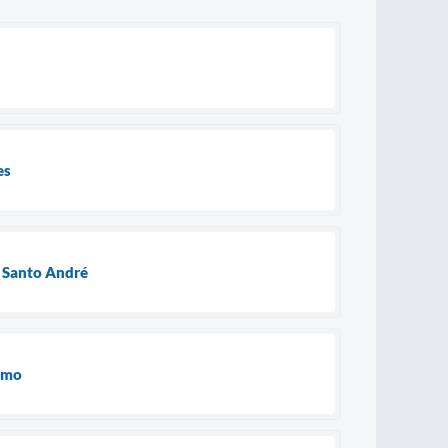
es
 Santo André
ismo