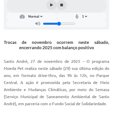
IPTU 2025
Legislação
Lei de acesso à informação
Lista de Comorbidades
Trocas de novembro ocorrem neste sábado,
Mobilidade Urbana Sustentável
encerrando 2025 com balanço positivo
Ouvidoria da Cidade
Santo André, 27 de novembro de 2025 – O programa
Passe Escolar
Moeda Pet realiza neste sábado (29) sua última edição do
ano, em formato drive-thru, das 9h às 12h, no Parque
Parque Escola
Central. A ação é promovida pela Secretaria de Meio
Portal da Educação
Ambiente e Mudanças Climáticas, por meio do Semasa
Quadra Fiscal
(Serviço Municipal de Saneamento Ambiental de Santo
André), em parceria com o Fundo Social de Solidariedade.
SIC