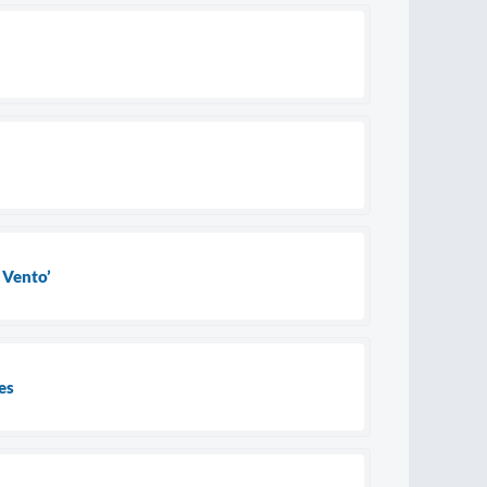
 Vento’
es