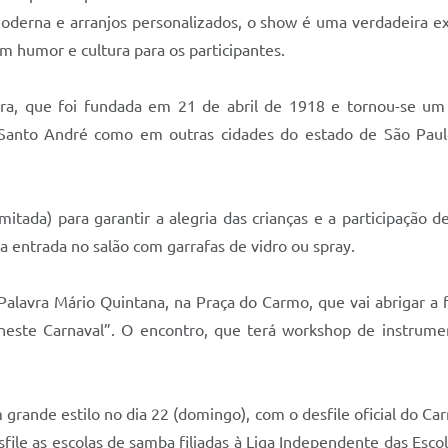
oderna e arranjos personalizados, o show é uma verdadeira exp
m humor e cultura para os participantes.
ira, que foi fundada em 21 de abril de 1918 e tornou-se um
nto André como em outras cidades do estado de São Paulo. 
imitada) para garantir a alegria das crianças e a participaçã
a entrada no salão com garrafas de vidro ou spray.
Palavra Mário Quintana, na Praça do Carmo, que vai abrigar a
este Carnaval”. O encontro, que terá workshop de instrument
grande estilo no dia 22 (domingo), com o desfile oficial do C
esfile as escolas de samba filiadas à Liga Independente das Esc