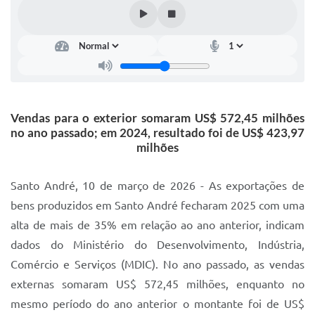
IPTU 2025
Legislação
Lei de acesso à informação
Lista de Comorbidades
Vendas para o exterior somaram US$ 572,45 milhões
Mobilidade Urbana Sustentável
no ano passado; em 2024, resultado foi de US$ 423,97
milhões
Ouvidoria da Cidade
Passe Escolar
Santo André, 10 de março de 2026 - As exportações de
bens produzidos em Santo André fecharam 2025 com uma
Parque Escola
alta de mais de 35% em relação ao ano anterior, indicam
Portal da Educação
dados do Ministério do Desenvolvimento, Indústria,
Comércio e Serviços (MDIC). No ano passado, as vendas
Quadra Fiscal
externas somaram US$ 572,45 milhões, enquanto no
SIC
mesmo período do ano anterior o montante foi de US$