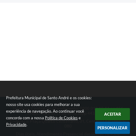
Prefeitura Municipal de Santo André e os cookies:
nosso site usa cookies para melhorar a sua
Telefone: Central de Atendimento: 0800 019 19 44 ou 156
experiência de navegação. Ao continuar você
PABX: 4433-0111 ou Whatsapp 4433-0123
ACEITAR
concorda com a nossa
Política de Cookies
e
Endereço: Praça Quarto Centenário, 01, Centro | CEP: 09015-
Privacidade
.
080
PERSONALIZAR
Dias úteis, Atendimento Presencial das 07h as 18:45he