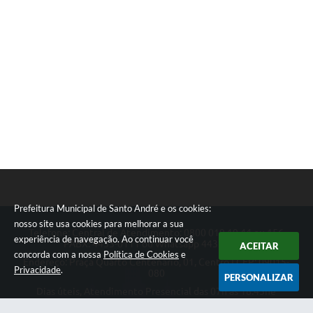
Prefeitura Municipal de Santo André e os cookies:
nosso site usa cookies para melhorar a sua
Telefone: Central de Atendimento: 0800 019 19 44 ou 156
experiência de navegação. Ao continuar você
PABX: 4433-0111 ou Whatsapp 4433-0123
ACEITAR
concorda com a nossa
Política de Cookies
e
Endereço: Praça Quarto Centenário, 01, Centro | CEP: 09015-
Privacidade
.
080
PERSONALIZAR
Dias úteis, Atendimento Presencial das 07h as 18:45he
Telefônico das 08h as 17:00h.