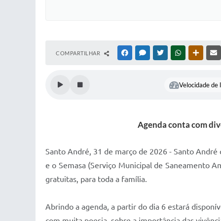
COMPARTILHAR
FACEBOOK
MESSENGER
TWITTER
WHATSAPP
OUTRAS
Velocidade de l
Agenda conta com dive
Santo André, 31 de março de 2026 - Santo André c
e o Semasa (Serviço Municipal de Saneamento Am
gratuitas, para toda a família.
Abrindo a agenda, a partir do dia 6 estará dispon
com muita poesia, sobre a importância das vivênci