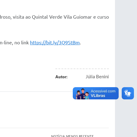
droso, visita ao Quintal Verde Vila Guiomar e curso
-line, no link
https://bit.ly/3Q9StBm
.
Júlia Benini
Autor:
NOTÍCIA MENOS RECENTE