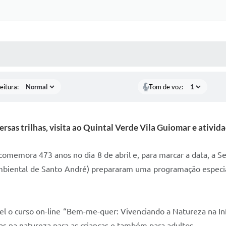
 MÍDIAS
RECEBA NOTÍCIAS
eitura:
Tom de voz:
rsas trilhas, visita ao Quintal Verde Vila Guiomar e ativi
omemora 473 anos no dia 8 de abril e, para marcar a data, a 
biental de Santo André) prepararam uma programação especial
ível o curso on-line “Bem-me-quer: Vivenciando a Natureza na I
as na natureza para as crianças e também para adultos.