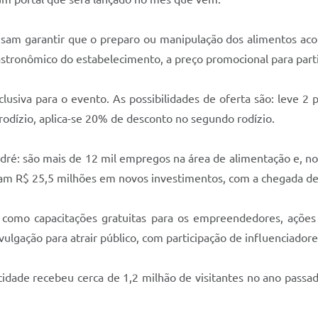
isam garantir que o preparo ou manipulação dos alimentos acon
astronômico do estabelecimento, a preço promocional para parti
lusiva para o evento. As possibilidades de oferta são: leve 
dízio, aplica-se 20% de desconto no segundo rodízio.
dré: são mais de 12 mil empregos na área de alimentação e, n
oram R$ 25,5 milhões em novos investimentos, com a chegada 
omo capacitações gratuitas para os empreendedores, ações d
lgação para atrair público, com participação de influenciadores
cidade recebeu cerca de 1,2 milhão de visitantes no ano passa