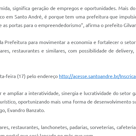
da, significa geração de empregos e oportunidades. Mais do q
co em Santo André, é porque tem uma prefeitura que impuls
re as portas para o empreendedorismo”, afirma o prefeito Gilvan
da Prefeitura para movimentar a economia e fortalecer o set
res, restaurantes e similares, com possibilidade de delivery,
xta-feira (17) pelo endereço
http://acesse.santoandre.br/Inscric
 e ampliar a interatividade, sinergia e lucratividade do setor
turístico, oportunizando mais uma forma de desenvolvimento su
o, Evandro Banzato.
es, restaurantes, lanchonetes, padarias, sorveterias, cafeterias,
um portal que será lançado no mês que vem.