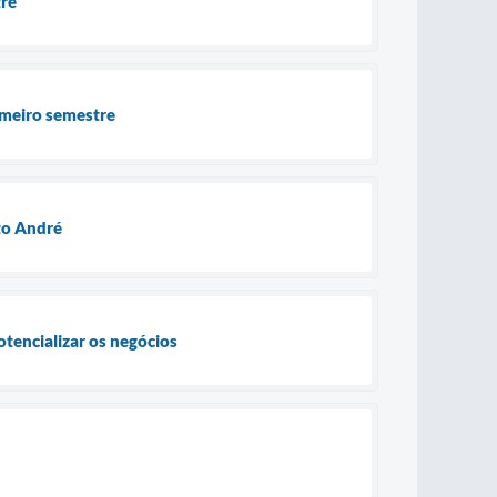
tre
imeiro semestre
to André
tencializar os negócios