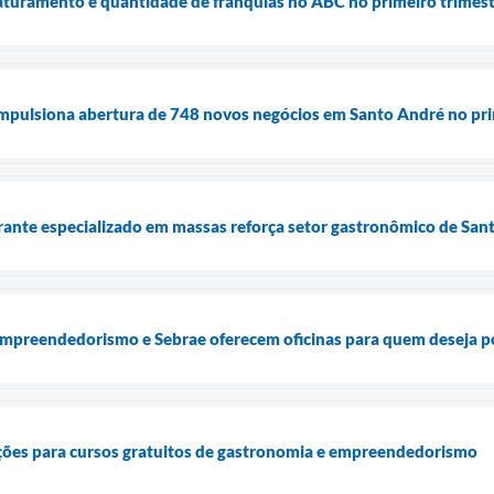
aturamento e quantidade de franquias no ABC no primeiro trimes
mpulsiona abertura de 748 novos negócios em Santo André no pr
rante especializado em massas reforça setor gastronômico de San
mpreendedorismo e Sebrae oferecem oficinas para quem deseja po
ições para cursos gratuitos de gastronomia e empreendedorismo