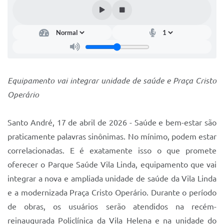
IPTU 2025
Legislação
Lei de acesso à informação
Lista de Comorbidades
Equipamento vai integrar unidade de saúde e Praça Cristo
Mobilidade Urbana Sustentável
Operário
Ouvidoria da Cidade
Santo André, 17 de abril de 2026 - Saúde e bem-estar são
Passe Escolar
praticamente palavras sinônimas. No mínimo, podem estar
Parque Escola
correlacionadas. E é exatamente isso o que promete
oferecer o Parque Saúde Vila Linda, equipamento que vai
Portal da Educação
integrar a nova e ampliada unidade de saúde da Vila Linda
Quadra Fiscal
e a modernizada Praça Cristo Operário. Durante o período
de obras, os usuários serão atendidos na recém-
SIC
reinaugurada Policlínica da Vila Helena e na unidade do