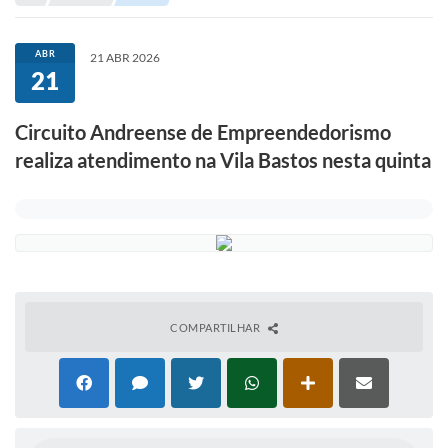
Portal de Serviços
Transparência
ABR
21 ABR 2026
21
Ônibus
Consultar Processos
Circuito Andreense de Empreendedorismo
realiza atendimento na Vila Bastos nesta quinta
Contas Públicas
Contratos
Declaração de Rendimentos
Sabina
Editais
COMPARTILHAR
Fale Conosco
FAQ - Perguntas Frequentes
Iluminação Pública