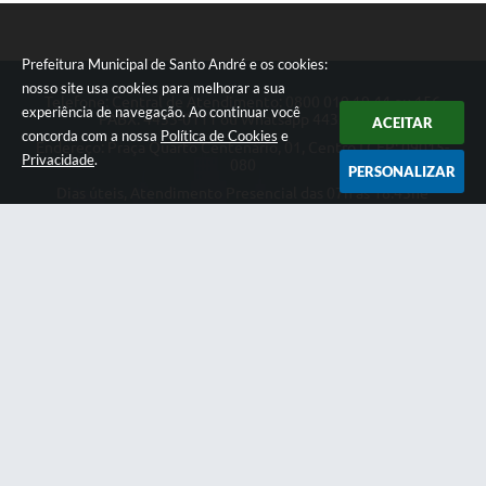
Prefeitura Municipal de Santo André e os cookies:
nosso site usa cookies para melhorar a sua
Telefone: Central de Atendimento: 0800 019 19 44 ou 156
experiência de navegação. Ao continuar você
PABX: 4433-0111 ou Whatsapp 4433-0123
ACEITAR
concorda com a nossa
Política de Cookies
e
Endereço: Praça Quarto Centenário, 01, Centro | CEP: 09015-
Privacidade
.
080
PERSONALIZAR
Dias úteis, Atendimento Presencial das 07h as 18:45he
Telefônico das 08h as 17:00h.
CNPJ: 46.522.942/0001-30
Prefeitura Municipal de Santo André
Versão do Sistema:
3.5.3 - 19/06/2026
Portal atualizado em:
07/08/2026 18:49
Dados Abertos
Copyright Instar - 2006-2026. Todos os direitos reservados -
Instar Tecnologia