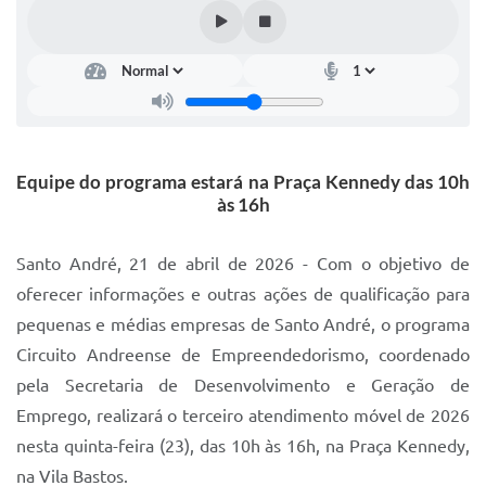
IPTU 2025
Legislação
Lei de acesso à informação
Lista de Comorbidades
Equipe do programa estará na Praça Kennedy das 10h
Mobilidade Urbana Sustentável
às 16h
Ouvidoria da Cidade
Santo André, 21 de abril de 2026 - Com o objetivo de
Passe Escolar
oferecer informações e outras ações de qualificação para
pequenas e médias empresas de Santo André, o programa
Parque Escola
Circuito Andreense de Empreendedorismo, coordenado
Portal da Educação
pela Secretaria de Desenvolvimento e Geração de
Quadra Fiscal
Emprego, realizará o terceiro atendimento móvel de 2026
nesta quinta-feira (23), das 10h às 16h, na Praça Kennedy,
SIC
na Vila Bastos.