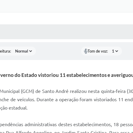
 MÍDIAS
RECEBA NOTÍCIAS
eitura:
Tom de voz:
overno do Estado vistoriou 11 estabelecimentos e averiguou
l Municipal (GCM) de Santo André realizou nesta quinta-feira (
nche de veículos. Durante a operação foram vistoriados 11 ende
ação estadual.
ndências administrativas destes estabelecimentos, 18 pessoa
, na Rua Alfredo Angeline, no Jardim Santa Cristina. Para ess