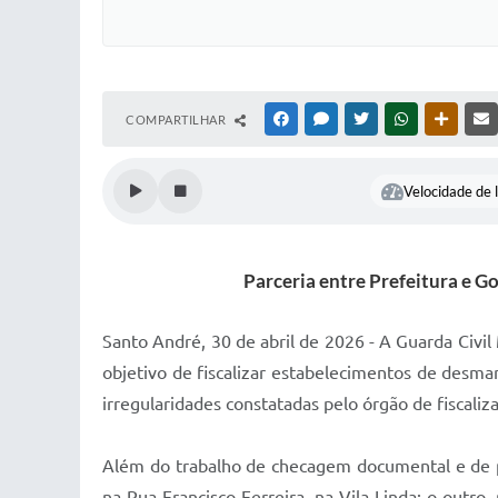
COMPARTILHAR
FACEBOOK
MESSENGER
TWITTER
WHATSAPP
OUTRAS
Velocidade de l
Parceria entre Prefeitura e G
Santo André, 30 de abril de 2026 - A Guarda Civi
objetivo de fiscalizar estabelecimentos de desma
irregularidades constatadas pelo órgão de fiscaliz
Além do trabalho de checagem documental e de pe
na Rua Francisco Ferreira, na Vila Linda; o outro