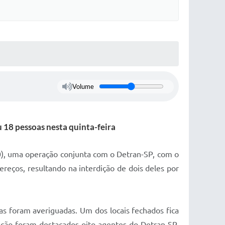
Volume
 18 pessoas nesta quinta-feira
30), uma operação conjunta com o Detran-SP, com o
reços, resultando na interdição de dois deles por
s foram averiguadas. Um dos locais fechados fica
a ação foram destacados oito agentes do Detran-SP,