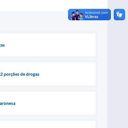
gas
62 porções de drogas
Baronesa