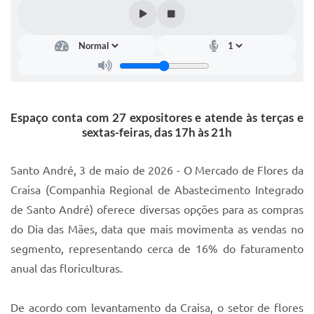
IPTU 2025
Legislação
Lei de acesso à informação
Lista de Comorbidades
Espaço conta com 27 expositores e atende às terças e
Mobilidade Urbana Sustentável
sextas-feiras, das 17h às 21h
Ouvidoria da Cidade
Santo André, 3 de maio de 2026 - O Mercado de Flores da
Passe Escolar
Craisa (Companhia Regional de Abastecimento Integrado
de Santo André) oferece diversas opções para as compras
Parque Escola
do Dia das Mães, data que mais movimenta as vendas no
Portal da Educação
segmento, representando cerca de 16% do faturamento
Quadra Fiscal
anual das floriculturas.
SIC
De acordo com levantamento da Craisa, o setor de flores