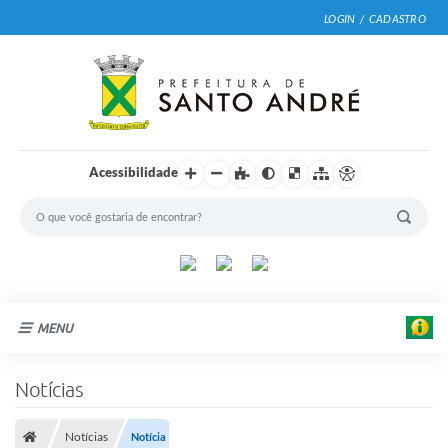
LOGIN / CADASTRO
Acessibilidade
MENU
Cidade
Notícias
E
Prefeitura
d
u
Notícias
Notícia