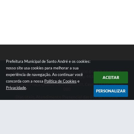
Prefeitura Municipal de Santo André e os cookies:
nosso site usa cookies para melhorar a sua
Telefone: Central de Atendimento: 0800 019 19 44 ou 156
experiência de navegação. Ao continuar você
PABX: 4433-0111 ou Whatsapp 4433-0123
ACEITAR
concorda com a nossa
Política de Cookies
e
Endereço: Praça Quarto Centenário, 01, Centro | CEP: 09015-
Privacidade
.
080
PERSONALIZAR
Dias úteis, Atendimento Presencial das 07h as 18:45he
Telefônico das 08h as 17:00h.
CNPJ: 46.522.942/0001-30
Prefeitura Municipal de Santo André