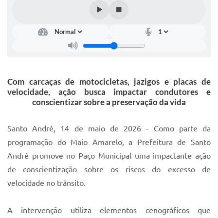
IPTU 2025
Legislação
Lei de acesso à informação
Lista de Comorbidades
Com carcaças de motocicletas, jazigos e placas de
Mobilidade Urbana Sustentável
velocidade, ação busca impactar condutores e
conscientizar sobre a preservação da vida
Ouvidoria da Cidade
Passe Escolar
Santo André, 14 de maio de 2026 - Como parte da
programação do Maio Amarelo, a Prefeitura de Santo
Parque Escola
André promove no Paço Municipal uma impactante ação
Portal da Educação
de conscientização sobre os riscos do excesso de
velocidade no trânsito.
Quadra Fiscal
SIC
A intervenção utiliza elementos cenográficos que