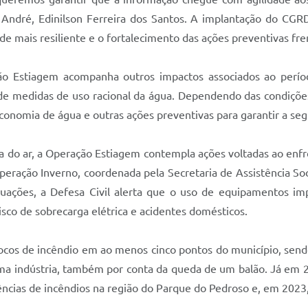
André, Edinilson Ferreira dos Santos. A implantação do CG
e mais resiliente e o fortalecimento das ações preventivas fre
ação Estiagem acompanha outros impactos associados ao per
 de medidas de uso racional da água. Dependendo das condições 
onomia de água e outras ações preventivas para garantir a seg
 do ar, a Operação Estiagem contempla ações voltadas ao enfr
ração Inverno, coordenada pela Secretaria de Assistência Socia
situações, a Defesa Civil alerta que o uso de equipamentos 
sco de sobrecarga elétrica e acidentes domésticos.
ocos de incêndio em ao menos cinco pontos do município, send
uma indústria, também por conta da queda de um balão. Já em 
ências de incêndios na região do Parque do Pedroso e, em 2023