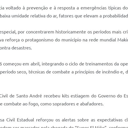
a voltado à prevenção e à resposta a emergências típicas d
 baixa umidade relativa do ar, fatores que elevam a probabilidad
ecial, por concentrarem historicamente os períodos mais críti
tiva reforça o protagonismo do município na rede mundial Mak
ontra desastres.
6 começou em abril, integrando o ciclo de treinamentos da op
ríodo seco, técnicas de combate a princípios de incêndio e, d
a Civil de Santo André recebeu kits estiagem do Governo do Es
s de combate ao fogo, como sopradores e abafadores.
Civil Estadual reforçou os alertas sobre as expectativas 
podem ser marcados pela chegada do “Super El Niño”, conform