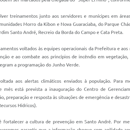
lver treinamentos junto aos servidores e munícipes em áreas 
 comunidades Morro da Kibon e Nova Guaraciaba, do Parque Chá
ardim Santo André, Recreio da Borda do Campo e Cata Preta.
inamentos voltados às equipes operacionais da Prefeitura e ao
venção e ao combate aos princípios de incêndio em vegetação
integram a programação do Junho Verde.
ltada aos alertas climáticos enviados à população. Para 
te mês está prevista a inauguração do Centro de Gerencia
o, preparação e resposta às situações de emergência e desastre
ecursos Hídricos).
 fortalecer a cultura de prevenção em Santo André. Por me
ueremos garantir que a informação chegue com agilidade aos 