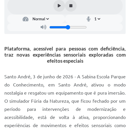
IPTU 2025
Legislação
Lei de acesso à informação
Lista de Comorbidades
Plataforma, acessível para pessoas com deficiência,
Mobilidade Urbana Sustentável
traz novas experiências sensoriais exploradas com
efeitos especiais
Ouvidoria da Cidade
Passe Escolar
Santo André, 3 de junho de 2026 - A Sabina Escola Parque
do Conhecimento, em Santo André, ativou o modo
Parque Escola
nostalgia e resgatou um equipamento que é pura imersão.
Portal da Educação
O simulador Fúria da Natureza, que ficou fechado por um
período para intervenções de modernização e
Quadra Fiscal
acessibilidade, está de volta à ativa, proporcionando
SIC
experiências de movimentos e efeitos sensoriais como