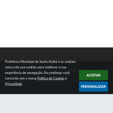
Prefeitura Municipal de Santo André e os cookies:
nosso site usa cookies para melhorar a sua
Telefone: Central de Atendimento: 0800 019 19 44 ou 156
experiência de navegação. Ao continuar você
PABX: 4433-0111 ou Whatsapp 4433-0123
ACEITAR
concorda com a nossa
Política de Cookies
e
Endereço: Praça Quarto Centenário, 01, Centro | CEP: 09015-
Privacidade
.
080
PERSONALIZAR
Dias úteis, Atendimento Presencial das 07h as 18:45he
Telefônico das 08h as 17:00h.
CNPJ: 46.522.942/0001-30
Prefeitura Municipal de Santo André