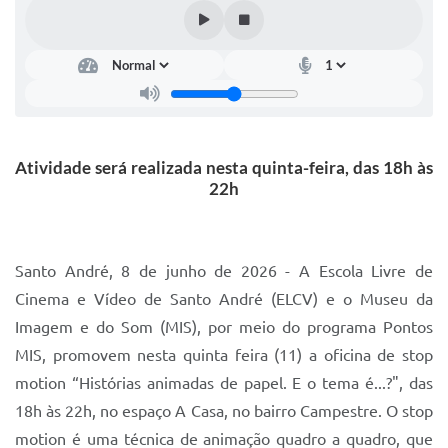
IPTU 2025
Legislação
Lei de acesso à informação
Lista de Comorbidades
Atividade será realizada nesta quinta-feira, das 18h às
Mobilidade Urbana Sustentável
22h
Ouvidoria da Cidade
Passe Escolar
Santo André, 8 de junho de 2026 - A Escola Livre de
Cinema e Vídeo de Santo André (ELCV) e o Museu da
Parque Escola
Imagem e do Som (MIS), por meio do programa Pontos
Portal da Educação
MIS, promovem nesta quinta feira (11) a oficina de stop
Quadra Fiscal
motion “Histórias animadas de papel. E o tema é...?", das
18h às 22h, no espaço A Casa, no bairro Campestre. O stop
SIC
motion é uma técnica de animação quadro a quadro, que