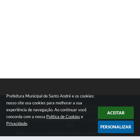
Prefeitura Municipal de Santo André e os cookies:
nosso site usa cookies para melhorar a sua
Telefone: Central de Atendimento: 0800 019 19 44 ou 156
experiência de navegação. Ao continuar você
PABX: 4433-0111 ou Whatsapp 4433-0123
ACEITAR
concorda com a nossa
Política de Cookies
e
Endereço: Praça Quarto Centenário, 01, Centro | CEP: 09015-
Privacidade
.
080
PERSONALIZAR
Dias úteis, Atendimento Presencial das 07h as 18:45he
Telefônico das 08h as 17:00h.