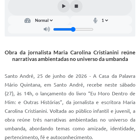
IPTU 2025
Legislação
Lei de acesso à informação
Lista de Comorbidades
Obra da jornalista Maria Carolina Cristianini reúne
Mobilidade Urbana Sustentável
narrativas ambientadas no universo da umbanda
Ouvidoria da Cidade
Santo André, 25 de junho de 2026 - A Casa da Palavra
Passe Escolar
Mário Quintana, em Santo André, recebe neste sábado
(27), às 14h, o lançamento do livro “Eu Moro Dentro de
Parque Escola
Mim: e Outras Histórias”, da jornalista e escritora Maria
Portal da Educação
Carolina Cristianini. Voltada ao público infantil e juvenil, a
Quadra Fiscal
obra reúne três narrativas ambientadas no universo da
umbanda, abordando temas como amizade, identidade,
SIC
pertencimento, fé e autoconhecimento.