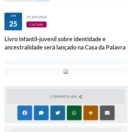
Portal de Serviços
Transparência
JUN
25 JUN 2026
25
Ônibus
CULTURA
Consultar Processos
Livro infantil-juvenil sobre identidade e
ancestralidade será lançado na Casa da Palavra
Contas Públicas
Contratos
Declaração de Rendimentos
Sabina
Editais
COMPARTILHAR
Fale Conosco
FAQ - Perguntas Frequentes
Iluminação Pública