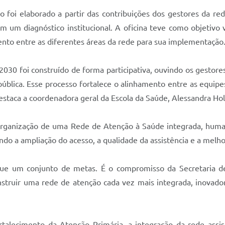
o foi elaborado a partir das contribuições dos gestores da r
 um diagnóstico institucional. A oficina teve como objetivo v
nto entre as diferentes áreas da rede para sua implementação
30 foi construído de forma participativa, ouvindo os gestores
pública. Esse processo fortalece o alinhamento entre as equip
estaca a coordenadora geral da Escola da Saúde, Alessandra Hol
rganização de uma Rede de Atenção à Saúde integrada, humani
ndo a ampliação do acesso, a qualidade da assistência e a melho
ue um conjunto de metas. É o compromisso da Secretaria d
onstruir uma rede de atenção cada vez mais integrada, inovado
fortalecimento da Atenção Primária, a integração da rede ass