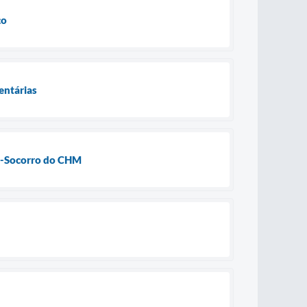
ço
entárias
o-Socorro do CHM