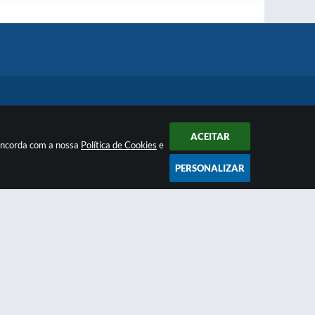
ACEITAR
concorda com a nossa
Política de Cookies
e
PERSONALIZAR
Newsletter
anais e
Inscreva-se
e receba regularmente nossos