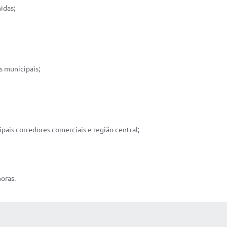
idas;
s municipais;
ipais corredores comerciais e região central;
oras.
 MÍDIAS