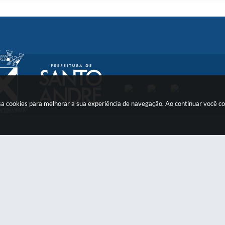
 usa cookies para melhorar a sua experiência de navegação. Ao continuar você 
Contato
Atendimento
otifica@santoandre.sp.gov.br
Clique aqui
e acesse nossos c