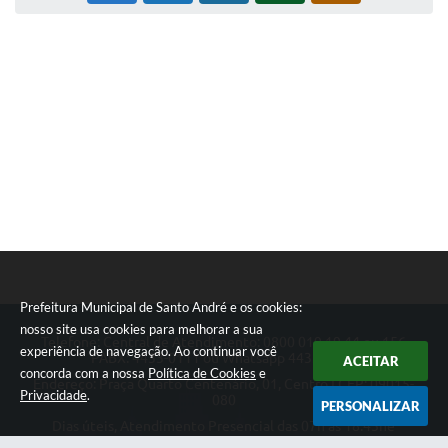
Sistema Colab
Autarquias
Prefeitura Municipal de Santo André e os cookies:
nosso site usa cookies para melhorar a sua
Telefone: Central de Atendimento: 0800 019 19 44 ou 156
experiência de navegação. Ao continuar você
PABX: 4433-0111 ou Whatsapp 4433-0123
ACEITAR
concorda com a nossa
Política de Cookies
e
Endereço: Praça Quarto Centenário, 01, Centro | CEP: 09015-
Privacidade
.
080
PERSONALIZAR
Dias úteis, Atendimento Presencial das 07h as 18:45he
Telefônico das 08h as 17:00h.