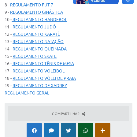
8 -
REGULAMENTO FUT 7
IPTU 2025
9 -
REGULAMENTO GINÁSTICA
10 -
REGULAMENTO HANDEBOL
Legislação
11 -
REGULAMENTO JUDÔ
Lei de acesso à informação
12 -
REGULAMENTO KARATÊ
13 -
REGULAMENTO NATAÇÃO
Lista de Comorbidades
14 -
REGULAMENTO QUEIMADA
Mobilidade Urbana Sustentável
15 -
REGULAMENTO SKATE
16 -
REGULAMENTO TÊNIS DE MESA
Ouvidoria da Cidade
17 -
REGULAMENTO VOLEIBOL
18 -
REGULAMENTO VÔLEI DE PRAIA
Passe Escolar
19 -
REGULAMENTO DE XADREZ
Parque Escola
REGULAMENTO GERAL
Portal da Educação
COMPARTILHAR
Quadra Fiscal
SIC