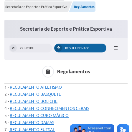
Portal de Serviços
Secretaria de Esporte e Prática Esportiva
Regulamentos
Transparência
Ônibus
Secretaria de Esporte e Prática Esportiva
Consultar Processos
Contas Públicas
PRINCIPAL
REGULAMENTOS
Contratos
Declaração de Rendimentos
Regulamentos
Sabina
1 -
REGULAMENTO ATLETISMO
Editais
2 -
REGULAMENTO BASQUETE
3 -
REGULAMENTO BOLICHE
Fale Conosco
4 -
REGULAMENTO CONHECIMENTOS GERAIS
5 -
REGULAMENTO CUBO MÁGICO
FAQ - Perguntas Frequentes
6 -
REGULAMENTO DAMAS
Iluminação Pública
7 -
REGULAMENTO FUTSAL