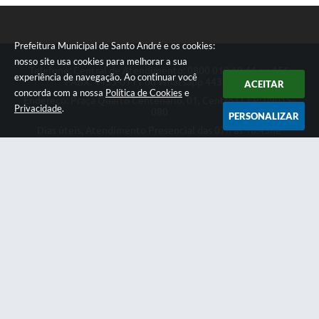
Prefeitura Municipal de Santo André e os cookies:
nosso site usa cookies para melhorar a sua
Telefone: Central de Atendimento: 0800 019 19 44 ou 156
experiência de navegação. Ao continuar você
PABX: 4433-0111 ou Whatsapp 4433-0123
ACEITAR
concorda com a nossa
Política de Cookies
e
Endereço: Praça Quarto Centenário, 01, Centro | CEP: 09015-
Privacidade
.
080
PERSONALIZAR
Dias úteis, Atendimento Presencial das 07h as 18:45he
Telefônico das 08h as 17:00h.
CNPJ: 46.522.942/0001-30
Prefeitura Municipal de Santo André
Versão do Sistema:
3.5.3 - 19/06/2026
Portal atualizado em:
07/08/2026 18:49
Dados Abertos
Copyright Instar - 2006-2026. Todos os direitos reservados -
Instar Tecnologia