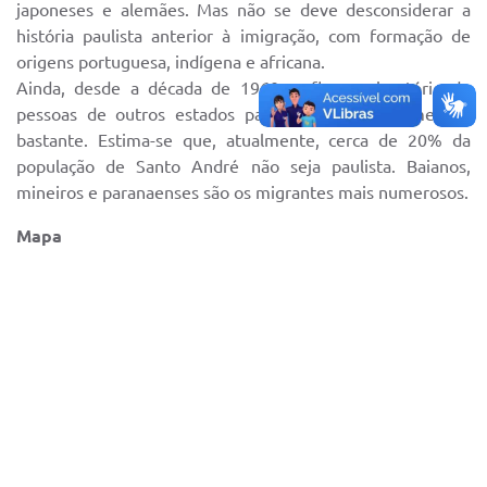
Sistema Colab
japoneses e alemães. Mas não se deve desconsiderar a
história paulista anterior à imigração, com formação de
Autarquias
origens portuguesa, indígena e africana.
Ainda, desde a década de 1960, o fluxo migratório de
pessoas de outros estados para o município aumentou
bastante. Estima-se que, atualmente, cerca de 20% da
população de Santo André não seja paulista. Baianos,
mineiros e paranaenses são os migrantes mais numerosos.
Mapa