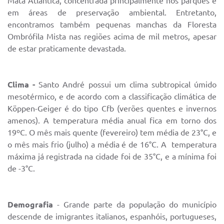
Mata Atlântica, concentrada principalmente nos parques e
em áreas de preservação ambiental. Entretanto,
IPTU 2025
encontramos também pequenas manchas da Floresta
Legislação
Ombrófila Mista nas regiões acima de mil metros, apesar
de estar praticamente devastada.
Lei de acesso à informação
Lista de Comorbidades
Clima -
Santo André possui um clima subtropical úmido
Mobilidade Urbana Sustentável
mesotérmico, e de acordo com a classificação climática de
Köppen-Geiger é do tipo Cfb (verões quentes e invernos
Ouvidoria da Cidade
amenos). A temperatura média anual fica em torno dos
Passe Escolar
19ºC. O mês mais quente (fevereiro) tem média de 23°C, e
o mês mais frio (julho) a média é de 16°C. A temperatura
Parque Escola
máxima já registrada na cidade foi de 35°C, e a mínima foi
de -3°C.
Portal da Educação
Quadra Fiscal
Demografia
- Grande parte da população do município
SIC
descende de imigrantes italianos, espanhóis, portugueses,