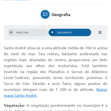
Portal de Serviços
Transparência
Geografia
Ônibus
Consultar Processos
PRINCIPAL
GEOGRAFIA
Contas Públicas
Santo André situa-se a uma altitude média de 760 m acima
Contratos
do nível do mar. Seu relevo, bastante acidentado nas
Declaração de Rendimentos
regiões mais afastadas do centro, proporciona um belo
espetáculo aos olhos dos ecoturistas. Está também
Sabina
inserido na região dos Planaltos e Serras do Atlântico
Leste-Sudeste, possuindo áreas territoriais próximas à
Editais
Serra do Mar. Devido a esse fator, alguns pontos do
Fale Conosco
município atingem mais de 1 200 m de altitude.
Baixar
mapa Santo André.
FAQ - Perguntas Frequentes
Vegetação-
A vegetação predominante no município é a
Iluminação Pública