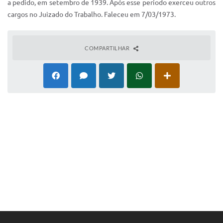
a pedido, em setembro de 1939. Após esse período exerceu outros
IPTU 2025
cargos no Juizado do Trabalho. Faleceu em 7/03/1973.
Legislação
COMPARTILHAR
Lei de acesso à informação
Lista de Comorbidades
Mobilidade Urbana Sustentável
Ouvidoria da Cidade
Passe Escolar
Parque Escola
Portal da Educação
Quadra Fiscal
SIC