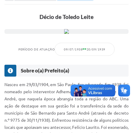
Portal de Serviços
Transparência
Décio de Toledo Leite
Ônibus
Consultar Processos
Contas Públicas
PERÍODO DE ATUAÇÃO
09/07/1938
20/09/1939
Contratos
Sobre o(a) Prefeito(a)
Declaração de Rendimentos
Sabina
Nasceu em 29/03/1904, em São Paulo. Era advogado. Em 1938, foi
nomeado pelo interventor Adhemar de Barros, prefeito de Santo
Editais
André, que naquela época abrangia toda a região do ABC. Uma
ação de destaque em sua gestão foi a transferência da sede do
Fale Conosco
município de São Bernardo para Santo André (através de decreto
FAQ - Perguntas Frequentes
n.º 9775 de 30/11/1938). Enfrentou resistência de alguns políticos
locais que apoiavam seu antecessor, Felício Laurito. Foi exonerado,
Iluminação Pública