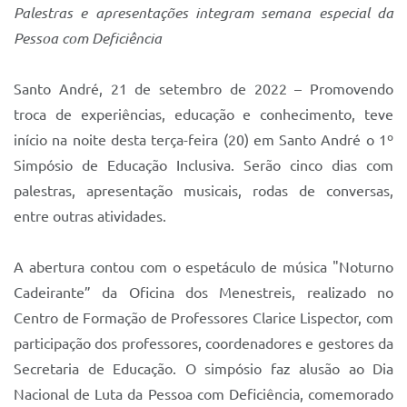
Palestras e apresentações integram semana especial da
IPTU 2025
Pessoa com Deficiência
Legislação
Santo André, 21 de setembro de 2022 – Promovendo
Lei de acesso à informação
troca de experiências, educação e conhecimento, teve
Lista de Comorbidades
início na noite desta terça-feira (20) em Santo André o 1º
Simpósio de Educação Inclusiva. Serão cinco dias com
Mobilidade Urbana Sustentável
palestras, apresentação musicais, rodas de conversas,
Ouvidoria da Cidade
entre outras atividades.
Passe Escolar
A abertura contou com o espetáculo de música "Noturno
Parque Escola
Cadeirante” da Oficina dos Menestreis, realizado no
Portal da Educação
Centro de Formação de Professores Clarice Lispector, com
participação dos professores, coordenadores e gestores da
Quadra Fiscal
Secretaria de Educação. O simpósio faz alusão ao Dia
SIC
Nacional de Luta da Pessoa com Deficiência, comemorado