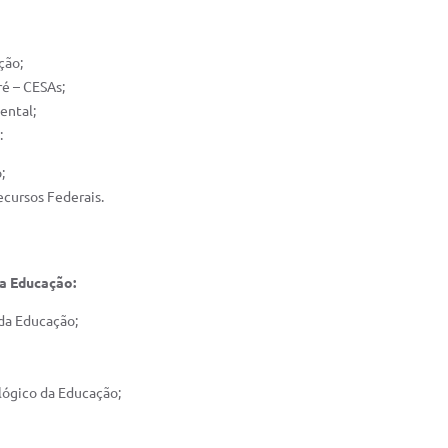
ção;
ré – CESAs;
ental;
:
;
cursos Federais.
da Educação:
 da Educação;
lógico da Educação;