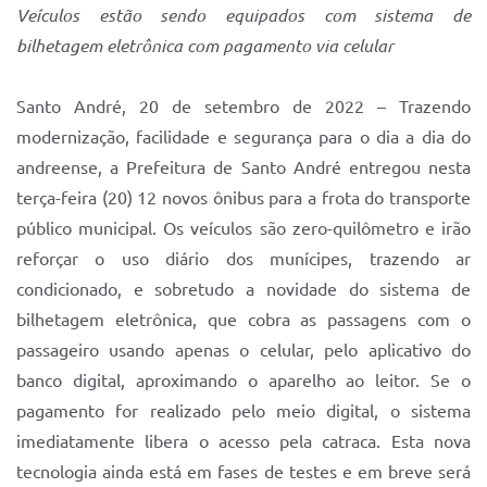
Veículos estão sendo equipados com sistema de
IPTU 2025
bilhetagem eletrônica com pagamento via celular
Legislação
Santo André, 20 de setembro de 2022 – Trazendo
Lei de acesso à informação
modernização, facilidade e segurança para o dia a dia do
Lista de Comorbidades
andreense, a Prefeitura de Santo André entregou nesta
terça-feira (20) 12 novos ônibus para a frota do transporte
Mobilidade Urbana Sustentável
público municipal. Os veículos são zero-quilômetro e irão
Ouvidoria da Cidade
reforçar o uso diário dos munícipes, trazendo ar
Passe Escolar
condicionado, e sobretudo a novidade do sistema de
bilhetagem eletrônica, que cobra as passagens com o
Parque Escola
passageiro usando apenas o celular, pelo aplicativo do
Portal da Educação
banco digital, aproximando o aparelho ao leitor. Se o
pagamento for realizado pelo meio digital, o sistema
Quadra Fiscal
imediatamente libera o acesso pela catraca. Esta nova
SIC
tecnologia ainda está em fases de testes e em breve será