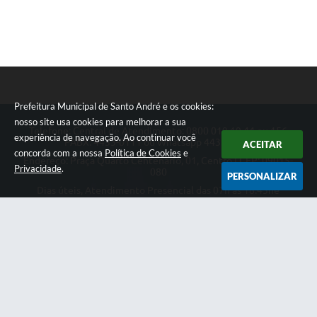
Prefeitura Municipal de Santo André e os cookies:
nosso site usa cookies para melhorar a sua
Telefone: Central de Atendimento: 0800 019 19 44 ou 156
experiência de navegação. Ao continuar você
PABX: 4433-0111 ou Whatsapp 4433-0123
ACEITAR
concorda com a nossa
Política de Cookies
e
Endereço: Praça Quarto Centenário, 01, Centro | CEP: 09015-
Privacidade
.
080
PERSONALIZAR
Dias úteis, Atendimento Presencial das 07h as 18:45he
Telefônico das 08h as 17:00h.
CNPJ: 46.522.942/0001-30
Prefeitura Municipal de Santo André
Versão do Sistema:
3.5.3 - 19/06/2026
Portal atualizado em:
07/08/2026 18:49
Dados Abertos