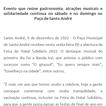
IPTU 2025
Evento que reúne gastronomia, atrações musicais e
solidariedade continua no sábado e no domingo no
Legislação
Paço de Santo André
Lei de acesso à informação
Lista de Comorbidades
Santo André, 9 de dezembro de 2022 - O Paço Municipal
Mobilidade Urbana Sustentável
de Santo André recebeu nesta sexta-feira (9) a abertura da
Feira do Natal Solidário 2022. O destaque musical do
Ouvidoria da Cidade
primeiro dia foi a Banda Ira!, que animou o público com
Passe Escolar
sucessos como “O girassol”, “Eu quero sempre mais”,
“Envelheço na cidade”, entre outros.
Parque Escola
Portal da Educação
"É mais um ano que temos muito a celebrar, hoje a gente
Quadra Fiscal
consegue comemorar com muita tranquilidade, a
vacinação continua, inclusive na Feira do Natal Solidário,
SIC
para que a gente possa passar as festas de final de ano em