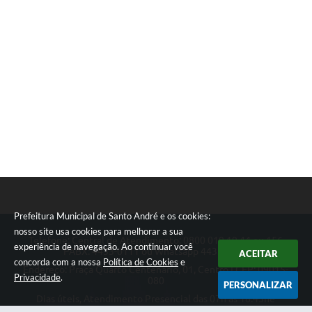
Prefeitura Municipal de Santo André e os cookies:
nosso site usa cookies para melhorar a sua
Telefone: Central de Atendimento: 0800 019 19 44 ou 156
experiência de navegação. Ao continuar você
PABX: 4433-0111 ou Whatsapp 4433-0123
ACEITAR
concorda com a nossa
Política de Cookies
e
Endereço: Praça Quarto Centenário, 01, Centro | CEP: 09015-
Privacidade
.
080
PERSONALIZAR
Dias úteis, Atendimento Presencial das 07h as 18:45he
Telefônico das 08h as 17:00h.