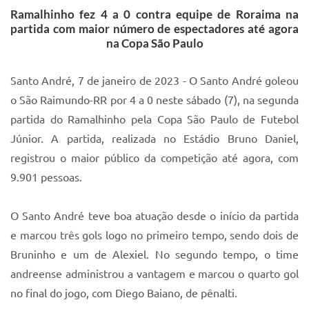
Ramalhinho fez 4 a 0 contra equipe de Roraima na
IPTU 2025
partida com maior número de espectadores até agora
na Copa São Paulo
Legislação
Lei de acesso à informação
Santo André, 7 de janeiro de 2023 - O Santo André goleou
Lista de Comorbidades
o São Raimundo-RR por 4 a 0 neste sábado (7), na segunda
partida do Ramalhinho pela Copa São Paulo de Futebol
Mobilidade Urbana Sustentável
Júnior. A partida, realizada no Estádio Bruno Daniel,
Ouvidoria da Cidade
registrou o maior público da competição até agora, com
9.901 pessoas.
Passe Escolar
Parque Escola
O Santo André teve boa atuação desde o início da partida
Portal da Educação
e marcou três gols logo no primeiro tempo, sendo dois de
Bruninho e um de Alexiel. No segundo tempo, o time
Quadra Fiscal
andreense administrou a vantagem e marcou o quarto gol
SIC
no final do jogo, com Diego Baiano, de pênalti.