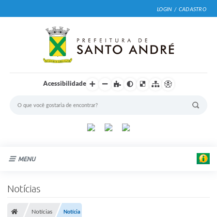
LOGIN / CADASTRO
Acessibilidade
MENU
|
F
Cidade
Notícias
o
t
Prefeitura
o
:
Notícias
Notícia