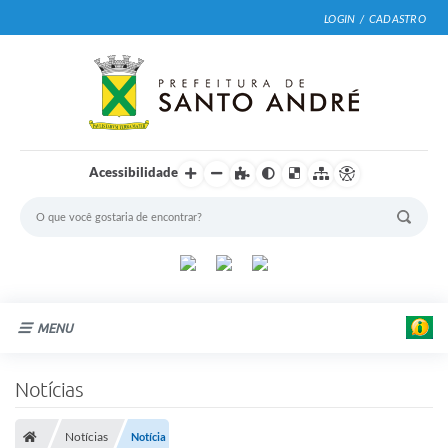
LOGIN / CADASTRO
Acessibilidade
MENU
Cidade
Notícias
F
o
Prefeitura
t
o
Notícias
Notícia