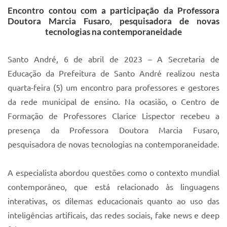
Encontro contou com a participação da Professora
IPTU 2025
Doutora Marcia Fusaro, pesquisadora de novas
tecnologias na contemporaneidade
Legislação
Lei de acesso à informação
Santo André, 6 de abril de 2023 – A Secretaria de
Lista de Comorbidades
Educação da Prefeitura de Santo André realizou nesta
quarta-feira (5) um encontro para professores e gestores
Mobilidade Urbana Sustentável
da rede municipal de ensino. Na ocasião, o Centro de
Ouvidoria da Cidade
Formação de Professores Clarice Lispector recebeu a
presença da Professora Doutora Marcia Fusaro,
Passe Escolar
pesquisadora de novas tecnologias na contemporaneidade.
Parque Escola
Portal da Educação
A especialista abordou questões como o contexto mundial
contemporâneo, que está relacionado às linguagens
Quadra Fiscal
interativas, os dilemas educacionais quanto ao uso das
SIC
inteligências artificais, das redes sociais, fake news e deep