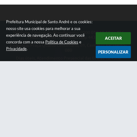
Prefeitura Municipal de Santo André e os cookies:
nosso site usa cookies para melhorar a sua
Telefone: Central de Atendimento: 0800 019 19 44 ou 156
experiência de navegação. Ao continuar você
PABX: 4433-0111 ou Whatsapp 4433-0123
ACEITAR
concorda com a nossa
Política de Cookies
e
Endereço: Praça Quarto Centenário, 01, Centro | CEP: 09015-
Privacidade
.
080
PERSONALIZAR
Dias úteis, Atendimento Presencial das 07h as 18:45he
Telefônico das 08h as 17:00h.
CNPJ: 46.522.942/0001-30
Prefeitura Municipal de Santo André
Versão do Sistema:
3.5.3 - 19/06/2026
Portal atualizado em:
07/08/2026 18:49
Dados Abertos
Copyright Instar - 2006-2026. Todos os direitos reservados -
Instar Tecnologia