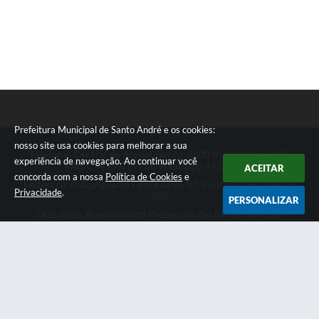
Prefeitura Municipal de Santo André e os cookies:
nosso site usa cookies para melhorar a sua
Telefone: Central de Atendimento: 0800 019 19 44 ou 156
experiência de navegação. Ao continuar você
PABX: 4433-0111 ou Whatsapp 4433-0123
ACEITAR
concorda com a nossa
Política de Cookies
e
Endereço: Praça Quarto Centenário, 01, Centro | CEP: 09015-
Privacidade
.
080
PERSONALIZAR
Dias úteis, Atendimento Presencial das 07h as 18:45he
Telefônico das 08h as 17:00h.
CNPJ: 46.522.942/0001-30
Prefeitura Municipal de Santo André
Versão do Sistema:
3.5.3 - 19/06/2026