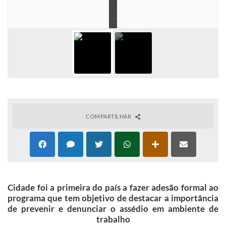
P
S
IPTU 2025
A
Legislação
Lei de acesso à informação
Lista de Comorbidades
Mobilidade Urbana Sustentável
Ouvidoria da Cidade
COMPARTILHAR
Passe Escolar
Parque Escola
Portal da Educação
Cidade foi a primeira do país a fazer adesão formal ao
Quadra Fiscal
programa que tem objetivo de destacar a importância
de prevenir e denunciar o assédio em ambiente de
SIC
trabalho